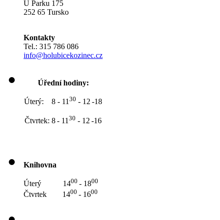
U Parku 175
252 65 Tursko
Kontakty
Tel.: 315 786 086
info@holubicekozinec.cz
Úřední hodiny:
30
Úterý: 8 - 11
- 12
-18
30
Čtvrtek: 8
- 11
- 12
-16
Knihovna
00
00
Úterý 14
- 18
00
00
Čtvrtek 14
- 16