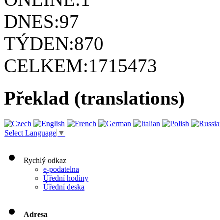
DNES:
97
TÝDEN:
870
CELKEM:
1715473
Překlad (translations)
Select Language
▼
Rychlý odkaz
e-podatelna
Úřední hodiny
Úřední deska
Adresa