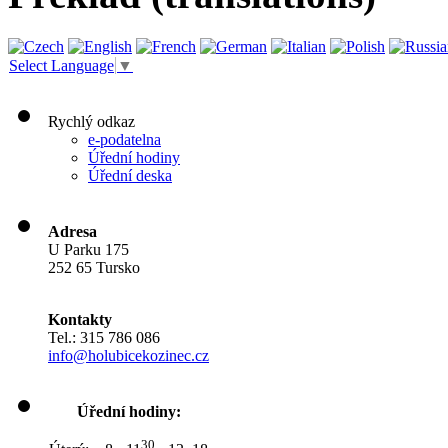
Select Language
▼
Rychlý odkaz
e-podatelna
Úřední hodiny
Úřední deska
Adresa
U Parku 175
252 65 Tursko
Kontakty
Tel.: 315 786 086
info@holubicekozinec.cz
Úřední hodiny:
30