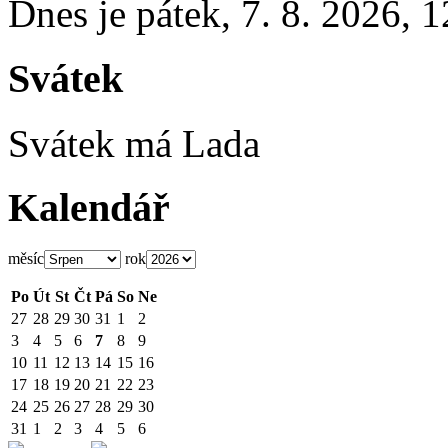
Dnes je
pátek
,
7. 8. 2026
,
1
Svátek
Svátek má
Lada
Kalendář
měsíc
rok
Po
Út
St
Čt
Pá
So
Ne
27
28
29
30
31
1
2
3
4
5
6
7
8
9
10
11
12
13
14
15
16
17
18
19
20
21
22
23
24
25
26
27
28
29
30
31
1
2
3
4
5
6