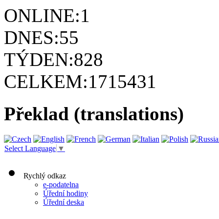
ONLINE:
1
DNES:
55
TÝDEN:
828
CELKEM:
1715431
Překlad (translations)
Select Language
▼
Rychlý odkaz
e-podatelna
Úřední hodiny
Úřední deska