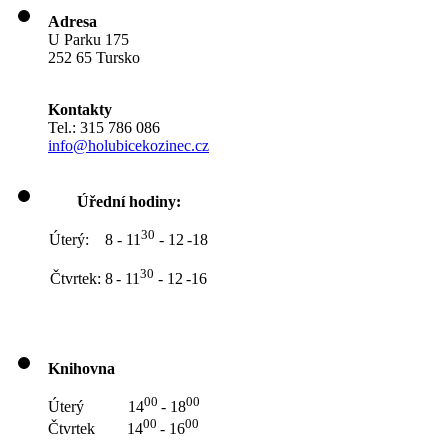
Adresa
U Parku 175
252 65 Tursko
Kontakty
Tel.: 315 786 086
info@holubicekozinec.cz
Úřední hodiny:
30
Úterý: 8 - 11
- 12
-18
30
Čtvrtek: 8
- 11
- 12
-16
Knihovna
00
00
Úterý 14
- 18
00
00
Čtvrtek 14
- 16