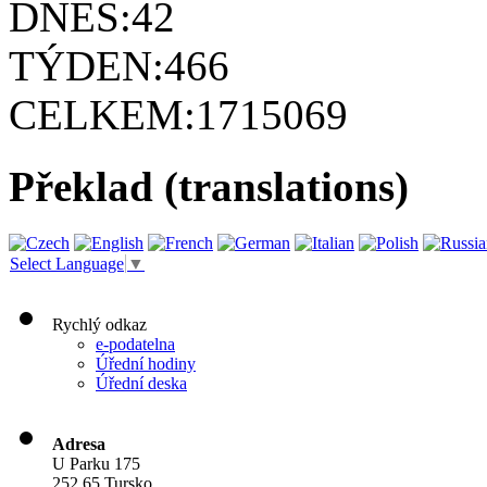
DNES:
42
TÝDEN:
466
CELKEM:
1715069
Překlad (translations)
Select Language
▼
Rychlý odkaz
e-podatelna
Úřední hodiny
Úřední deska
Adresa
U Parku 175
252 65 Tursko