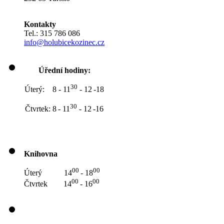
Kontakty
Tel.: 315 786 086
info@holubicekozinec.cz
Úřední hodiny:
30
Úterý: 8 - 11
- 12
-18
30
Čtvrtek: 8
- 11
- 12
-16
Knihovna
00
00
Úterý 14
- 18
00
00
Čtvrtek 14
- 16