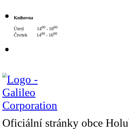
Knihovna
00
00
Úterý 14
- 18
00
00
Čtvrtek 14
- 16
Oficiální stránky obce Hol