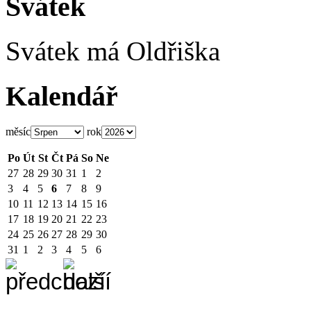
Svátek
Svátek má
Oldřiška
Kalendář
měsíc
rok
Po
Út
St
Čt
Pá
So
Ne
27
28
29
30
31
1
2
3
4
5
6
7
8
9
10
11
12
13
14
15
16
17
18
19
20
21
22
23
24
25
26
27
28
29
30
31
1
2
3
4
5
6