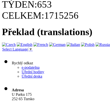
TÝDEN:
653
CELKEM:
1715256
Překlad (translations)
Select Language
▼
Rychlý odkaz
e-podatelna
Úřední hodiny
Úřední deska
Adresa
U Parku 175
252 65 Tursko