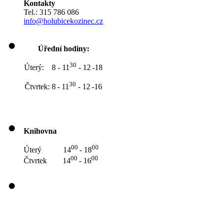
Kontakty
Tel.: 315 786 086
info@holubicekozinec.cz
Úřední hodiny:
30
Úterý: 8 - 11
- 12
-18
30
Čtvrtek: 8
- 11
- 12
-16
Knihovna
00
00
Úterý 14
- 18
00
00
Čtvrtek 14
- 16