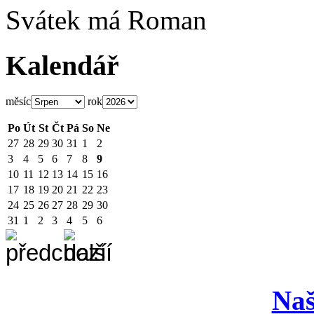
Svátek má
Roman
Kalendář
měsíc
rok
Po
Út
St
Čt
Pá
So
Ne
27
28
29
30
31
1
2
3
4
5
6
7
8
9
10
11
12
13
14
15
16
17
18
19
20
21
22
23
24
25
26
27
28
29
30
31
1
2
3
4
5
6
Naš