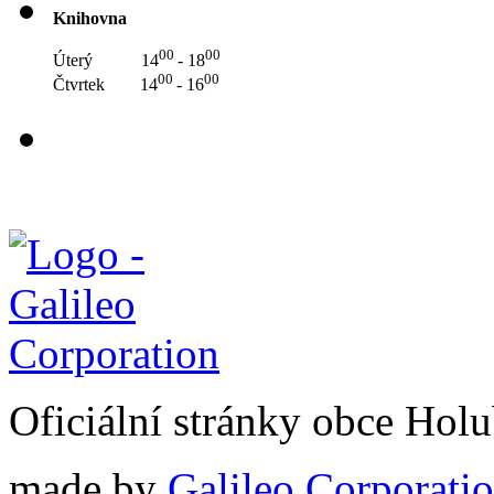
Knihovna
00
00
Úterý 14
- 18
00
00
Čtvrtek 14
- 16
Oficiální stránky obce Hol
made by
Galileo Corporation