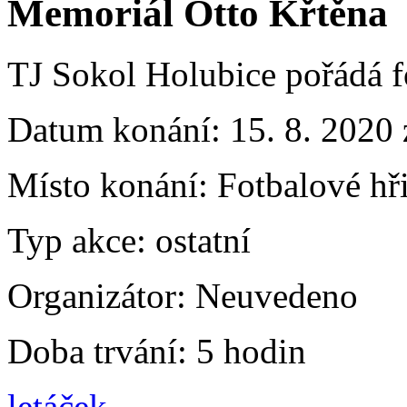
Memoriál Otto Křtěna
TJ Sokol Holubice pořádá f
Datum konání:
15. 8. 2020 
Místo konání:
Fotbalové hř
Typ akce:
ostatní
Organizátor:
Neuvedeno
Doba trvání:
5 hodin
letáček