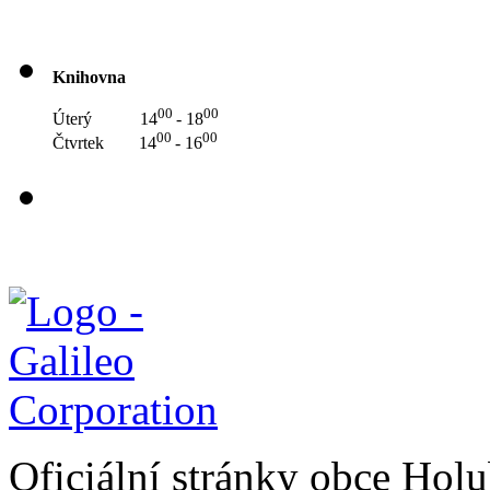
Knihovna
00
00
Úterý 14
- 18
00
00
Čtvrtek 14
- 16
Oficiální stránky obce Hol