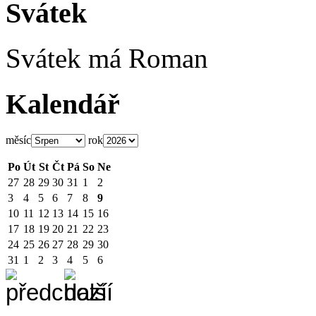
Svátek
Svátek má
Roman
Kalendář
měsíc
rok
Po
Út
St
Čt
Pá
So
Ne
27
28
29
30
31
1
2
3
4
5
6
7
8
9
10
11
12
13
14
15
16
17
18
19
20
21
22
23
24
25
26
27
28
29
30
31
1
2
3
4
5
6