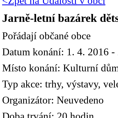
<Zpět na
Události v obci
Jarně-letní bazárek dět
Pořádají občané obce
Datum konání:
1. 4. 2016 -
Místo konání:
Kulturní dům
Typ akce:
trhy, výstavy, vel
Organizátor:
Neuvedeno
Doba trvání:
20 hodin