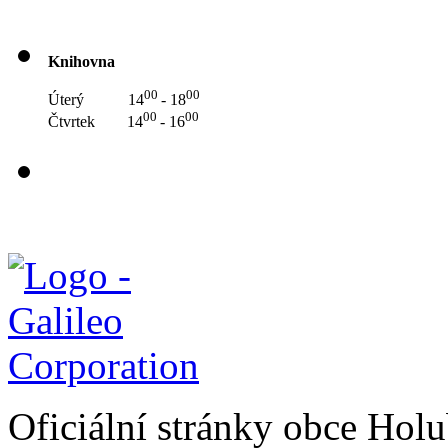
Knihovna
00
00
Úterý 14
- 18
00
00
Čtvrtek 14
- 16
Oficiální stránky obce Hol