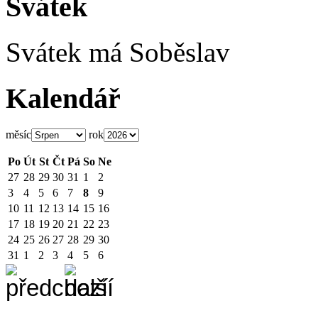
Svátek
Svátek má
Soběslav
Kalendář
měsíc
rok
Po
Út
St
Čt
Pá
So
Ne
27
28
29
30
31
1
2
3
4
5
6
7
8
9
10
11
12
13
14
15
16
17
18
19
20
21
22
23
24
25
26
27
28
29
30
31
1
2
3
4
5
6